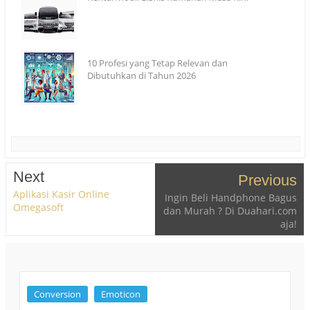
10 Profesi yang Tetap Relevan dan
Dibutuhkan di Tahun 2026
Next
Previous
Aplikasi Kasir Online
Ingin Beli Handphone Bagus
Omegasoft
dan Murah ? Di Duahari.com
aja!
Conversion
Emoticon