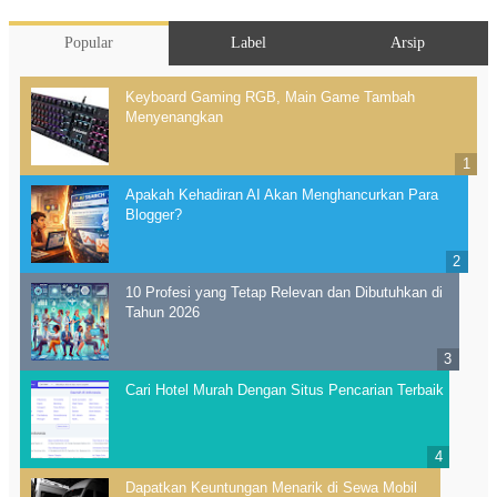
Popular
Label
Arsip
Keyboard Gaming RGB, Main Game Tambah
Menyenangkan
Apakah Kehadiran AI Akan Menghancurkan Para
Blogger?
10 Profesi yang Tetap Relevan dan Dibutuhkan di
Tahun 2026
Cari Hotel Murah Dengan Situs Pencarian Terbaik
Dapatkan Keuntungan Menarik di Sewa Mobil