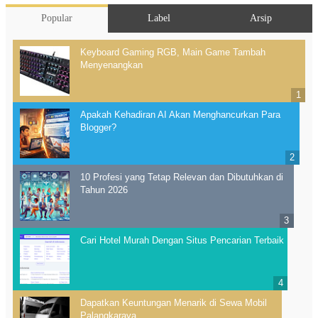
Popular
Label
Arsip
Keyboard Gaming RGB, Main Game Tambah
Menyenangkan
Apakah Kehadiran AI Akan Menghancurkan Para
Blogger?
10 Profesi yang Tetap Relevan dan Dibutuhkan di
Tahun 2026
Cari Hotel Murah Dengan Situs Pencarian Terbaik
Dapatkan Keuntungan Menarik di Sewa Mobil
Palangkaraya