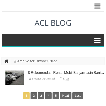
ACL BLOG
Archive for Oktober 2022
8 Rekomendasi Rental Mobil Banjarmasin Banjarbaru Martapura
Blogger Optimisasi
17.23
1
2
3
4
5
Next
Last