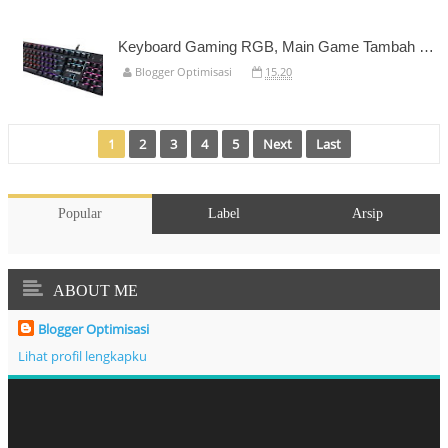
Keyboard Gaming RGB, Main Game Tambah Menyenangkan
Blogger Optimisasi
15.20
1
2
3
4
5
Next
Last
Popular
Label
Arsip
ABOUT ME
Blogger Optimisasi
Lihat profil lengkapku